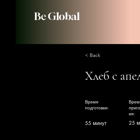
Be Global
< Back
Хлеб с ап
Время
Врем
подготовки:
приг
ия:
25 м
55 минут