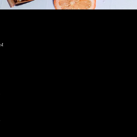
ы
1
2
3
4
5
6
7
8