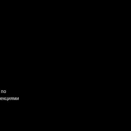
 по 
лекциями 