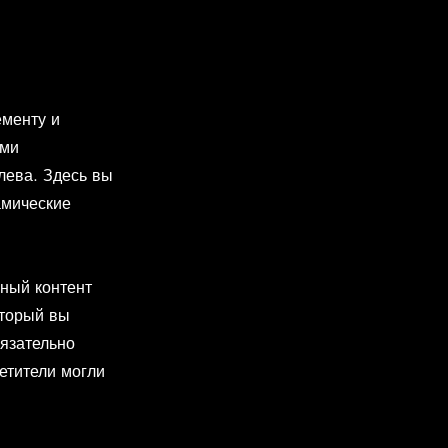
ементу и
ими
лева. Здесь вы
амические
ный контент
оторый вы
бязательно
етители могли