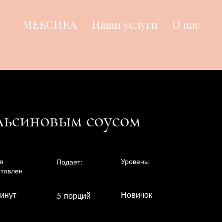
МЕКСИКА
Наши услуги
О нас
ельсиновым соусом
я
Уровень:
Подает:
отовлен
инут
Новичок
5 порций